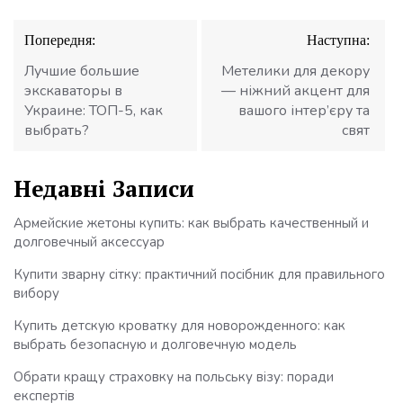
Навігація
Попередня:
Наступна:
записів
Лучшие большие
Метелики для декору
экскаваторы в
— ніжний акцент для
Украине: ТОП-5, как
вашого інтер’єру та
выбрать?
свят
Недавні Записи
Армейские жетоны купить: как выбрать качественный и
долговечный аксессуар
Купити зварну сітку: практичний посібник для правильного
вибору
Купить детскую кроватку для новорожденного: как
выбрать безопасную и долговечную модель
Обрати кращу страховку на польську візу: поради
експертів