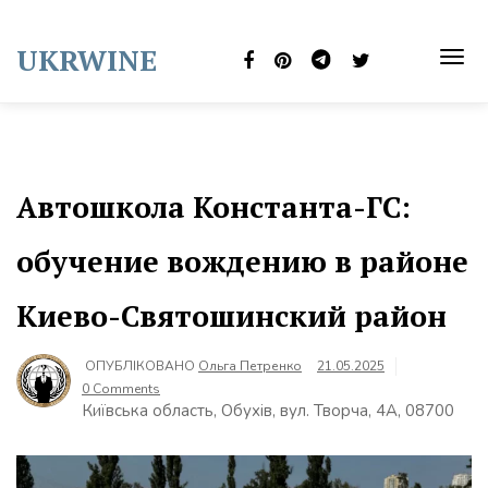
Skip
to
UKRWINE
content
TOG
NAVI
Автошкола Константа-ГС:
обучение вождению в районе
Киево-Святошинский район
ОПУБЛІКОВАНО
Ольга Петренко
21.05.2025
0 Comments
Київська область, Обухів, вул. Творча, 4А, 08700