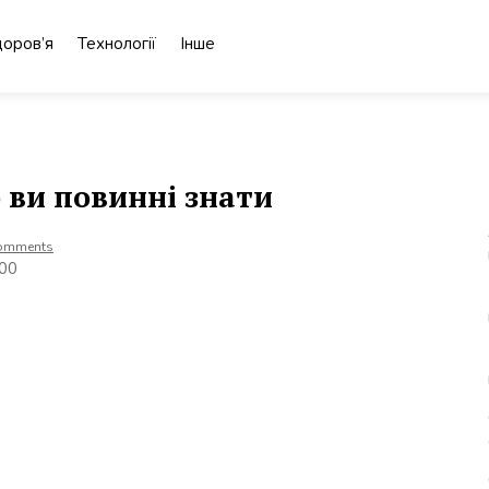
доров’я
Технології
Інше
о ви повинні знати
omments
700