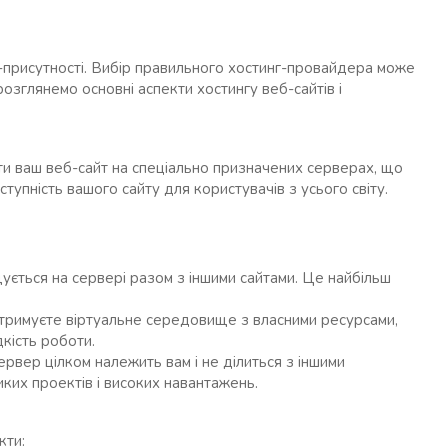
-присутності. Вибір правильного хостинг-провайдера може
 розглянемо основні аспекти хостингу веб-сайтів і
ати ваш веб-сайт на спеціально призначених серверах, що
тупність вашого сайту для користувачів з усього світу.
щується на сервері разом з іншими сайтами. Це найбільш
отримуєте віртуальне середовище з власними ресурсами,
кість роботи.
сервер цілком належить вам і не ділиться з іншими
иких проектів і високих навантажень.
кти: