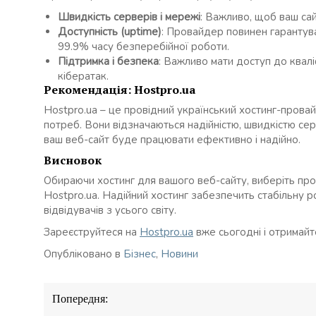
Швидкість серверів і мережі
: Важливо, щоб ваш са
Доступність (uptime)
: Провайдер повинен гарантува
99.9% часу безперебійної роботи.
Підтримка і безпека
: Важливо мати доступ до квалі
кібератак.
Рекомендація: Hostpro.ua
Hostpro.ua – це провідний український хостинг-провай
потреб. Вони відзначаються надійністю, швидкістю серв
ваш веб-сайт буде працювати ефективно і надійно.
Висновок
Обираючи хостинг для вашого веб-сайту, виберіть пров
Hostpro.ua. Надійний хостинг забезпечить стабільну 
відвідувачів з усього світу.
Зареєструйтеся на
Hostpro.ua
вже сьогодні і отримайт
Опубліковано в
Бізнес
,
Новини
Навігація
Попередня:
записів