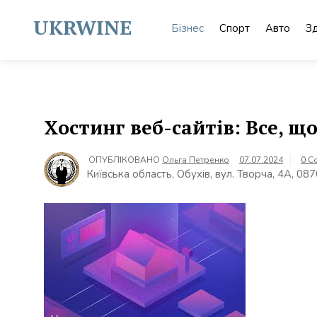
Skip
to
UKRWINE
Бізнес
Спорт
Авто
З
content
Хостинг веб-сайтів: Все, щ
ОПУБЛІКОВАНО
Ольга Петренко
07.07.2024
0 C
Київська область, Обухів, вул. Творча, 4А, 08